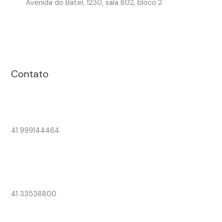
Avenida do Batel, 1230, sala 802, bloco 2
Contato
41 999144464
41 33538800