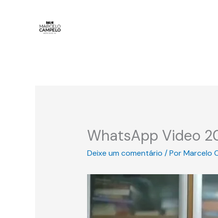
Ir
para
o
conteúdo
WhatsApp Video 20
Deixe um comentário
/ Por
Marcelo 
Tocador
de
vídeo