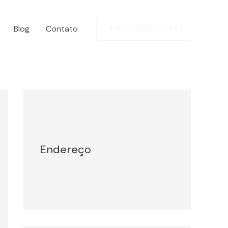
Blog
Contato
+55 41 99914 4464
Facebook
Twitter
LinkedIn
Instagram
Endereço