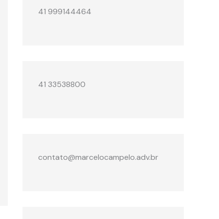
41 999144464
41 33538800
contato@marcelocampelo.adv.br