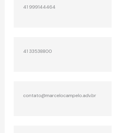
41 999144464
41 33538800
contato@marcelocampelo.adv.br