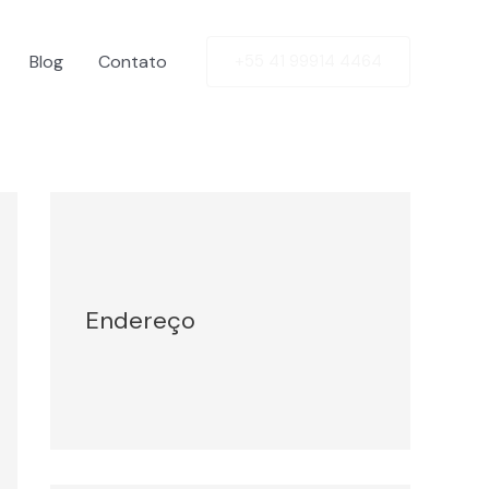
Blog
Contato
+55 41 99914 4464
Facebook
Twitter
LinkedIn
Instagram
Endereço