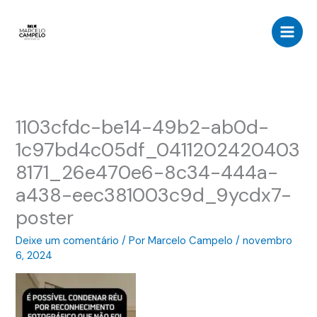
Ir
para
o
conteúdo
1103cfdc-be14-49b2-ab0d-
1c97bd4c05df_0411202420403
8171_26e470e6-8c34-444a-
a438-eec381003c9d_9ycdx7-
poster
Deixe um comentário
/ Por
Marcelo Campelo
/
novembro
6, 2024