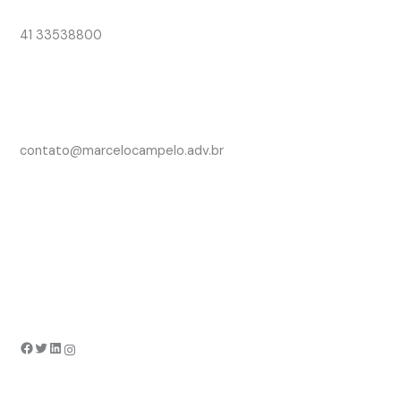
41 33538800
contato@marcelocampelo.adv.br