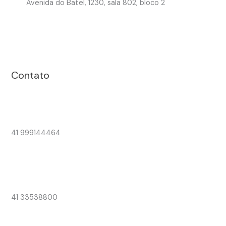
Avenida do Batel, 1230, sala 802, bloco 2
Contato
41 999144464
41 33538800