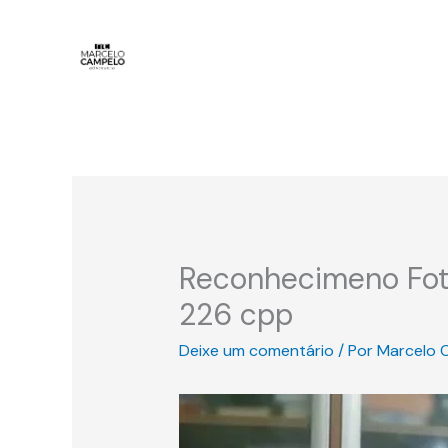
Ir
para
o
conteúdo
Reconhecimeno Foto
226 cpp
Deixe um comentário
/ Por
Marcelo 
Tocador
de