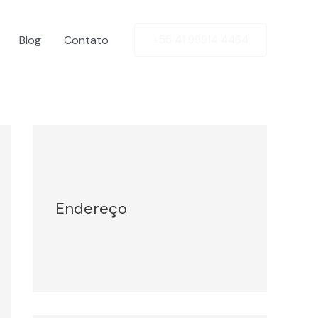
Blog
Contato
+55 41 99914 4464
Facebook
Twitter
LinkedIn
Instagram
Endereço