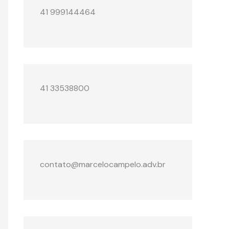
41 999144464
41 33538800
contato@marcelocampelo.adv.br