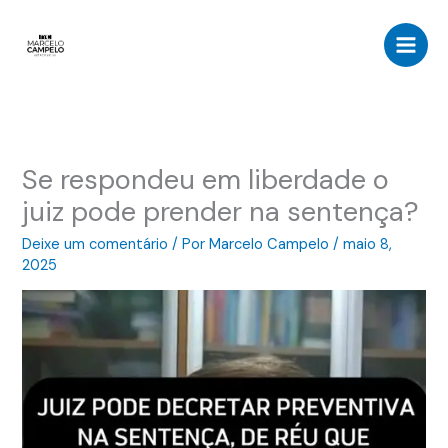
Ir
para
o
conteúdo
Se respondeu em liberdade o
juiz pode prender na sentença?
Deixe um comentário
/ Por
Marcelo Campelo
/
maio 8,
2025
Tocador
de
vídeo