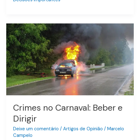
Crimes
no
Carnaval:
Beber
e
Dirigir
Crimes no Carnaval: Beber e
Dirigir
Deixe um comentário
/
Artigos de Opinião
/
Marcelo
Campelo