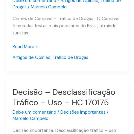
Deixe um comentário
/
Artigos de Opinião
,
Tráfico de
Drogas
/
Marcelo Campelo
Crimes de Carnaval – Tráfico de Drogas O Carnaval
é uma das festas mais populares do Brasil, atraindo
turistas
Read More »
Artigos de Opinião
,
Tráfico de Drogas
Decisão – Desclassificação
Decisão
–
Tráfico – Uso – HC 170175
Desclassificação
Tráfico
Deixe um comentário
/
Decisões Importantes
/
–
Marcelo Campelo
Uso
Decisão importante. Desclassificação tráfico – uso
–