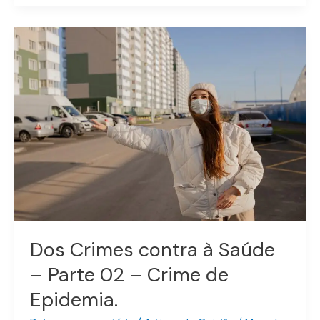
Dos
Crimes
contra
à
Saúde
–
Parte
02
–
Crime
de
Epidemia.
Dos Crimes contra à Saúde
– Parte 02 – Crime de
Epidemia.