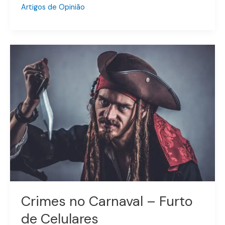
Artigos de Opinião
Crimes
no
Carnaval
–
Furto
de
Celulares
Crimes no Carnaval – Furto
de Celulares