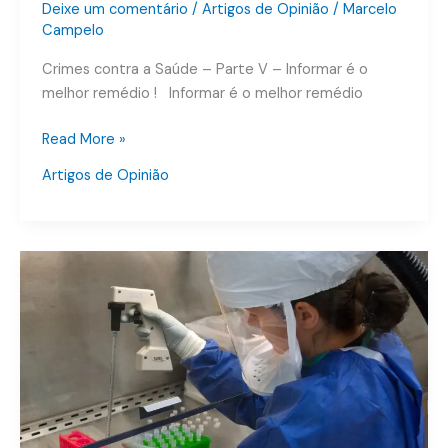
Deixe um comentário
/
Artigos de Opinião
/
Marcelo
Campelo
Crimes contra a Saúde – Parte V – Informar é o
melhor remédio ! Informar é o melhor remédio
Read More »
Artigos de Opinião
Crimes
contra
a
Saúde
–
Parte
III
–