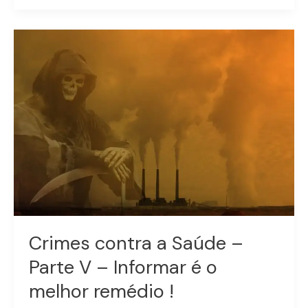
Crimes
contra
a
Saúde
–
Parte
V
–
Informar
é
o
melhor
remédio
Crimes contra a Saúde –
!
Parte V – Informar é o
melhor remédio !