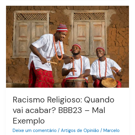
Racismo
Religioso:
Quando
vai
acabar?
BBB23
–
Mal
Exemplo
Racismo Religioso: Quando
vai acabar? BBB23 – Mal
Exemplo
Deixe um comentário
/
Artigos de Opinião
/
Marcelo