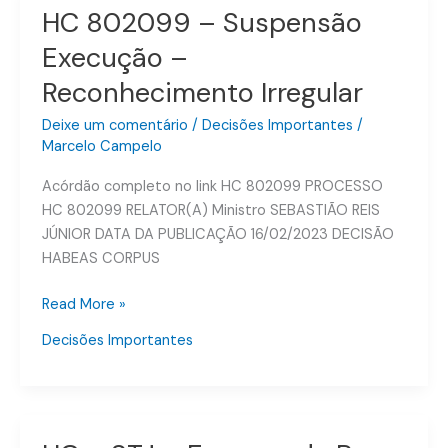
HC 802099 – Suspensão
HC
802099
Execução –
–
Reconhecimento Irregular
Suspensão
Execução
Deixe um comentário
/
Decisões Importantes
/
–
Marcelo Campelo
Reconhecimento
Irregular
Acórdão completo no link HC 802099 PROCESSO
HC 802099 RELATOR(A) Ministro SEBASTIÃO REIS
JÚNIOR DATA DA PUBLICAÇÃO 16/02/2023 DECISÃO
HABEAS CORPUS
Read More »
Decisões Importantes
HC