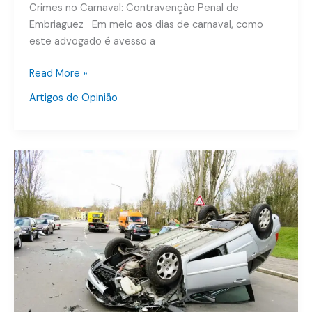
Crimes no Carnaval: Contravenção Penal de
Embriaguez Em meio aos dias de carnaval, como
este advogado é avesso a
Read More »
Artigos de Opinião
Você
é
obrigado
a
soprar
o
bafômetro?