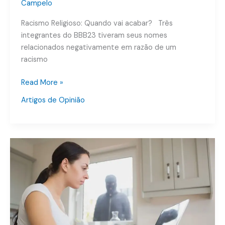
Campelo
Racismo Religioso: Quando vai acabar? Três
integrantes do BBB23 tiveram seus nomes
relacionados negativamente em razão de um
racismo
Read More »
Artigos de Opinião
Crimes
no
Carnaval:
Quando
ocorre
o
Stalking