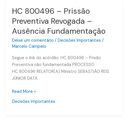
HC 800496 – Prissão
HC
800496
Preventiva Revogada –
–
Ausência Fundamentação
Prissão
Preventiva
Deixe um comentário
/
Decisões Importantes
/
Revogada
Marcelo Campelo
–
Ausência
Segue o link do acórdão. HC 800496 – Prisão
Fundamentação
Preventiva não fundamentada PROCESSO
HC 800496 RELATOR(A) Ministro SEBASTIÃO REIS
JÚNIOR DATA
Read More »
Decisões Importantes