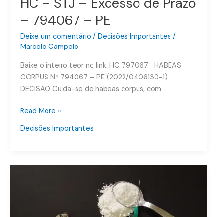
HC – STJ – Excesso de Prazo
–
– 794067 – PE
STJ
–
Deixe um comentário
/
Decisões Importantes
/
Excesso
Marcelo Campelo
de
Baixe o inteiro teor no link. HC 797067 HABEAS
Prazo
CORPUS Nº 794067 – PE (2022/0406130-1)
–
DECISÃO Cuida-se de habeas corpus, com
794067
–
Read More »
PE
Decisões Importantes
Crimes
no
Carnaval
–
Uso