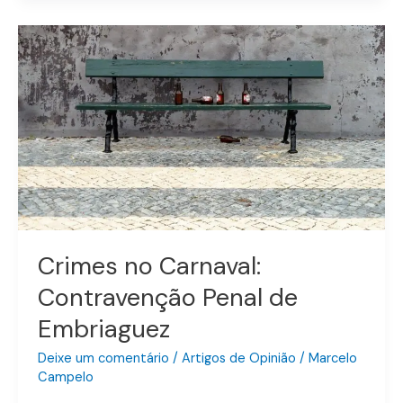
Crimes
no
Carnaval:
Contravenção
Penal
de
Embriaguez
Crimes no Carnaval:
Contravenção Penal de
Embriaguez
Deixe um comentário
/
Artigos de Opinião
/
Marcelo
Campelo