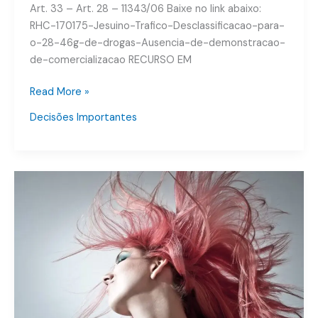
Art. 33 – Art. 28 – 11343/06 Baixe no link abaixo:
HC
RHC-170175-Jesuino-Trafico-Desclassificacao-para-
170175
o-28-46g-de-drogas-Ausencia-de-demonstracao-
de-comercializacao RECURSO EM
Read More »
Decisões Importantes
Crimes
de
Carnaval
–
Importunação
Sexual