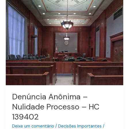
Anônima
–
Nulidade
Processo
–
HC
139402
Denúncia Anônima –
Nulidade Processo – HC
139402
Deixe um comentário
/
Decisões Importantes
/