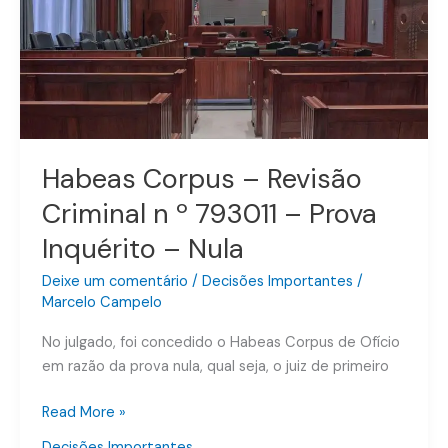
793011
–
Prova
Inquérito
–
Nula
Habeas Corpus – Revisão
Criminal n º 793011 – Prova
Inquérito – Nula
Deixe um comentário
/
Decisões Importantes
/
Marcelo Campelo
No julgado, foi concedido o Habeas Corpus de Ofício
em razão da prova nula, qual seja, o juiz de primeiro
Read More »
Decisões Importantes