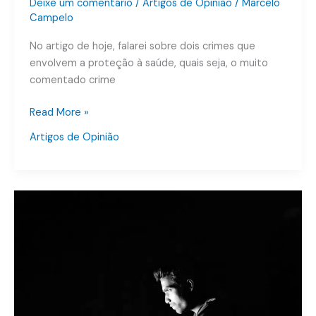
Deixe um comentário
/
Artigos de Opinião
/
Marcelo
Campelo
No artigo de hoje, falarei sobre dois crimes que
envolvem a proteção à saúde, quais seja, o muito
comentado crime
Read More »
Artigos de Opinião
Crimes
Empresariais
–
Uma
Visão
Inicial