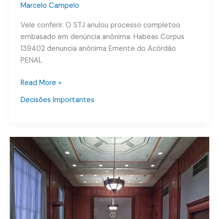
Marcelo Campelo
Vele conferir. O STJ anulou processo completoo
embasado em denúncia anônima. Habeas Corpus
139402 denuncia anônima Emente do Acórdão
PENAL
Read More »
Decisões Importantes
Habeas
Corpus
–
Revisão
Criminal
n
º