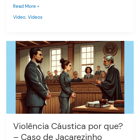
Read More »
a
pena
Video
,
Videos
base
Violência
Cáustica
por
que?
–
Caso
de
Jacarezinho
Violência Cáustica por que?
– Caso de Jacarezinho