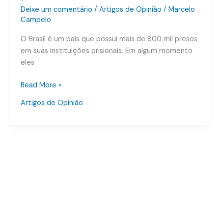
opinião?
Deixe um comentário
/
Artigos de Opinião
/
Marcelo
Campelo
A
lei
O Brasil é um país que possui mais de 800 mil presos
se
em suas instituições prisionais. Em algum momento
aplica
eles
agora
ou
Read More »
para
Artigos de Opinião
novas
prisões?