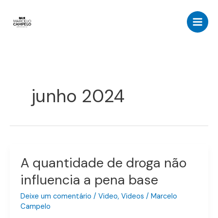
Ir
para
o
conteúdo
junho 2024
A quantidade de droga não
A
quantidade
influencia a pena base
de
droga
Deixe um comentário
/
Video
,
Videos
/
Marcelo
não
Campelo
influencia