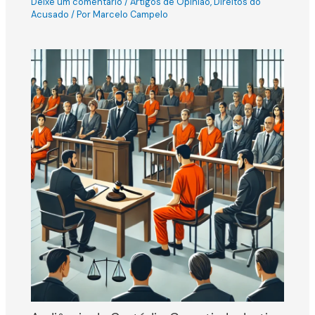
Deixe um comentário
/
Artigos de Opinião
,
Direitos do
Acusado
/ Por
Marcelo Campelo