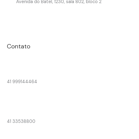
Avenida do Batel, 1230, sala 802, bloco 2
Contato
41 999144464
41 33538800