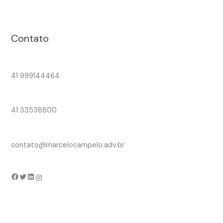
Contato
41 999144464
41 33538800
contato@marcelocampelo.adv.br