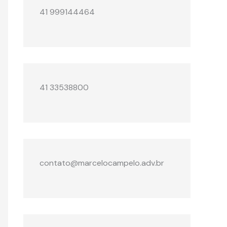
41 999144464
41 33538800
contato@marcelocampelo.adv.br