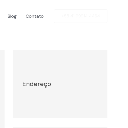
Blog
Contato
+55 41 99914 4464
Facebook
Twitter
LinkedIn
Instagram
Endereço