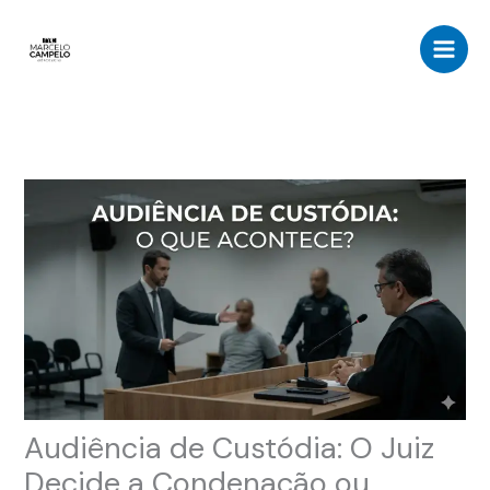
Ir
para
o
conteúdo
Audiência de Custódia: O Juiz
Decide a Condenação ou