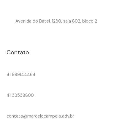
Avenida do Batel, 1230, sala 802, bloco 2
Contato
41 999144464
41 33538800
contato@marcelocampelo.adv.br