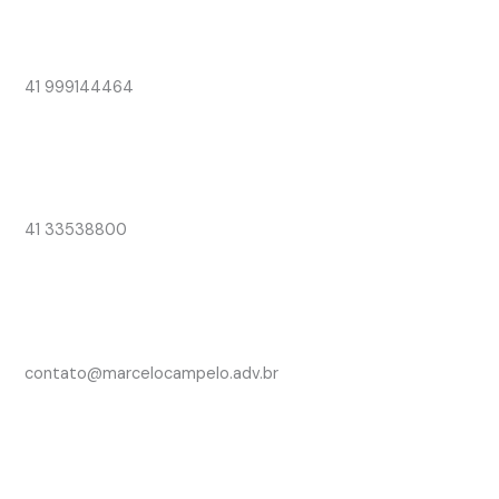
41 999144464
41 33538800
contato@marcelocampelo.adv.br