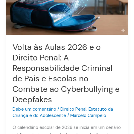
e
o
Direito
Penal:
A
Responsabilidade
Criminal
Volta às Aulas 2026 e o
de
Direito Penal: A
Pais
e
Responsabilidade Criminal
Escolas
de Pais e Escolas no
no
Combate ao Cyberbullying e
Combate
ao
Deepfakes
Cyberbullying
e
Deixe um comentário
/
Direito Penal
,
Estatuto da
Deepfakes
Criança e do Adolescente
/
Marcelo Campelo
O calendário escolar de 2026 se inicia em um cenário