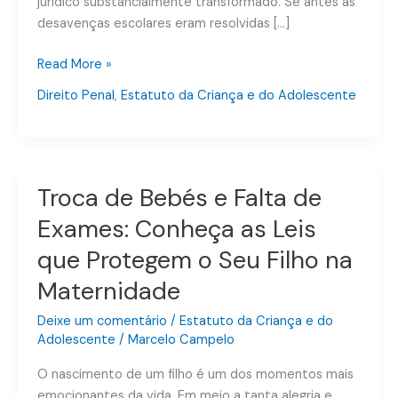
jurídico substancialmente transformado. Se antes as
desavenças escolares eram resolvidas […]
Read More »
Direito Penal
,
Estatuto da Criança e do Adolescente
Troca de Bebés e Falta de
Troca
de
Exames: Conheça as Leis
Bebés
que Protegem o Seu Filho na
e
Falta
Maternidade
de
Exames:
Deixe um comentário
/
Estatuto da Criança e do
Adolescente
/
Marcelo Campelo
Conheça
as
O nascimento de um filho é um dos momentos mais
Leis
emocionantes da vida. Em meio a tanta alegria e