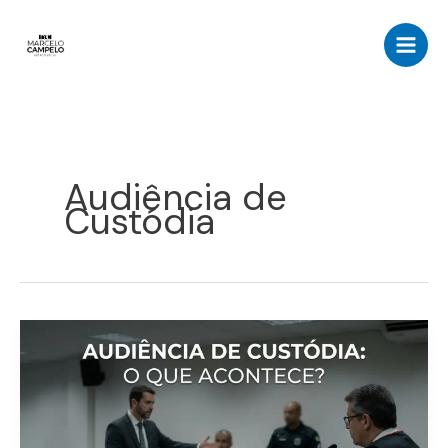
Ir
para
o
conteúdo
Audiência de
Custódia
Audiência
de
Custódia:
O
Juiz