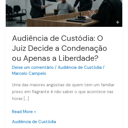
Decide
a
Condenação
ou
Apenas
a
Audiência de Custódia: O
Liberdade?
Juiz Decide a Condenação
ou Apenas a Liberdade?
Deixe um comentário
/
Audiência de Custódia
/
Marcelo Campelo
Uma das maiores angústias de quem tem um familiar
preso em flagrante é não saber o que acontece nas
horas […]
Read More »
Audiência de Custódia