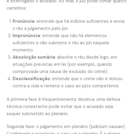
e interrogado o acusado. Ao final, o juiz pode tomar quatro
caminhos:
Pronúncia:
entende que há indícios suficientes e envia
o réu a julgamento pelo júri.
Impronúncia:
entende que não há elementos
suficientes e não submete o réu ao júri naquele
momento.
Absolvição sumária:
absolve o réu desde logo, em
situações previstas em lei (por exemplo, quando
comprovada uma causa de exclusão do crime).
Desclassificação:
entende que o crime não é doloso
contra a vida e remete o caso ao juízo competente.
A primeira fase é frequentemente decisiva: uma defesa
técnica consistente pode evitar que o acusado seja
sequer submetido ao plenário.
Segunda fase: o julgamento em plenário (judicium causae)
Confirmada a pronúncia, o caso vai a plenário. É a etapa