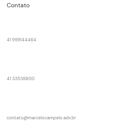
Contato
41 999144464
41 33538800
contato@marcelocampelo.adv.br