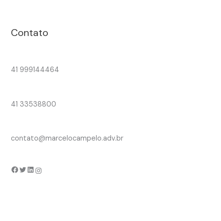
Contato
41 999144464
41 33538800
contato@marcelocampelo.adv.br