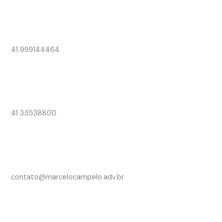
41 999144464
41 33538800
contato@marcelocampelo.adv.br