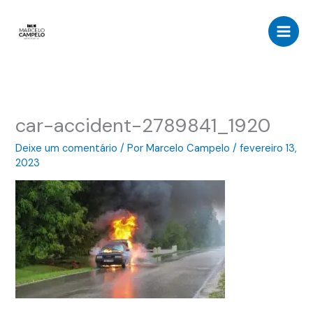
Ir
para
o
conteúdo
car-accident-2789841_1920
Deixe um comentário
/ Por
Marcelo Campelo
/
fevereiro 13,
2023