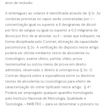
anos de reclusão.
A embriaguez ao volante é identificada através de: § 1
o
As
condutas previstas no caput
serão constatadas por: I –
concentração igual ou superior a 6 decigramas de álcool
por litro de sangue ou igual ou superior a 0,3 miligrama de
álcool por litro de ar alveolar; ou
II – sinais que indiquem, na
forma disciplinada pelo Contran, alteração da capacidade
psicomotora.
§ 2
o
A verificação do disposto neste artigo
poderá ser obtida mediante teste de alcoolemia ou
toxicológico, exame clínico, perícia, vídeo, prova
testemunhal ou outros meios de prova em direito
admitidos, observado o direito à contraprova. § 3
o
O
Contran disporá sobre a equivalência entre os distintos
testes de alcoolemia ou toxicológicos para efeito de
caracterização do crime tipificado neste artigo. § 4º
Poderá ser empregado qualquer aparelho homologado
pelo Instituto Nacional de Metrologia, Qualidade e
Tecnologia – INMETRO – para se determinar o previsto no