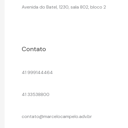
Avenida do Batel, 1230, sala 802, bloco 2
Contato
41 999144464
41 33538800
contato@marcelocampelo.adv.br