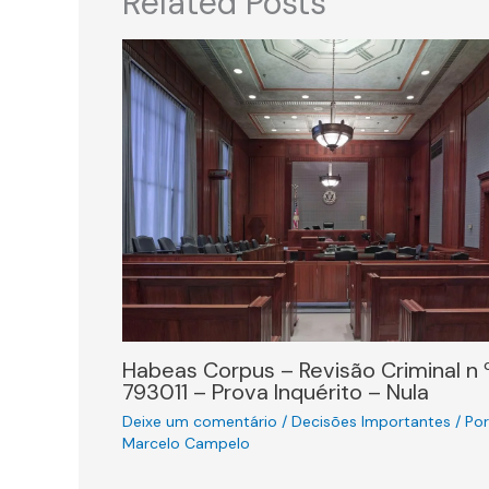
Related Posts
Habeas Corpus – Revisão Criminal n 
793011 – Prova Inquérito – Nula
Deixe um comentário
/
Decisões Importantes
/ Por
Marcelo Campelo