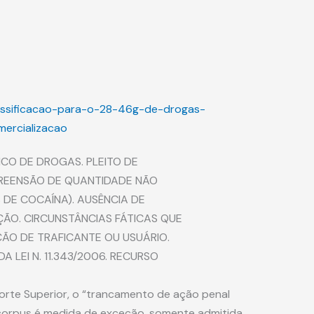
assificacao-para-o-28-46g-de-drogas-
ercializacao
CO DE DROGAS. PLEITO DE
REENSÃO DE QUANTIDADE NÃO
DE COCAÍNA). AUSÊNCIA DE
O. CIRCUNSTÂNCIAS FÁTICAS QUE
ÇÃO DE TRAFICANTE OU USUÁRIO.
A LEI N. 11.343/2006. RECURSO
Corte Superior, o “trancamento de ação penal
corpus é medida de exceção, somente admitida