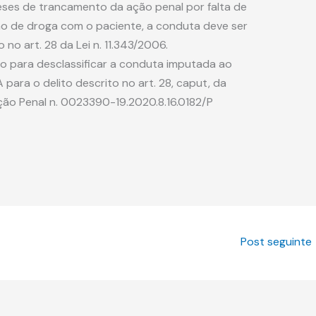
eses de trancamento da ação penal por falta de
ão de droga com o paciente, a conduta deve ser
 no art. 28 da Lei n. 11.343/2006.
o para desclassificar a conduta imputada ao
ara o delito descrito no art. 28, caput, da
Ação Penal n. 0023390-19.2020.8.16.0182/P
Post seguinte