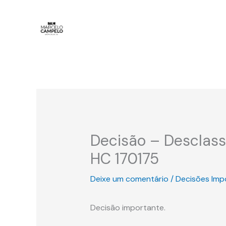
Ir
para
o
conteúdo
Decisão – Desclass
HC 170175
Deixe um comentário
/
Decisões Imp
Decisão importante.