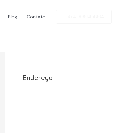
Blog
Contato
+55 41 99914 4464
Facebook
Twitter
LinkedIn
Instagram
Endereço