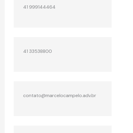
41 999144464
41 33538800
contato@marcelocampelo.adv.br