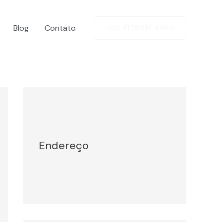
Blog
Contato
+55 41 99914 4464
Facebook
Twitter
LinkedIn
Instagram
Endereço