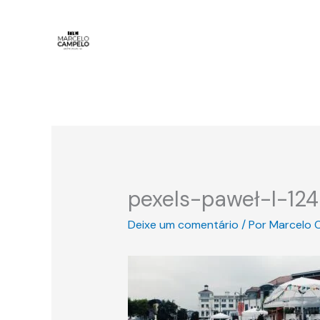
Ir
para
o
conteúdo
pexels-paweł-l-12
Deixe um comentário
/ Por
Marcelo 