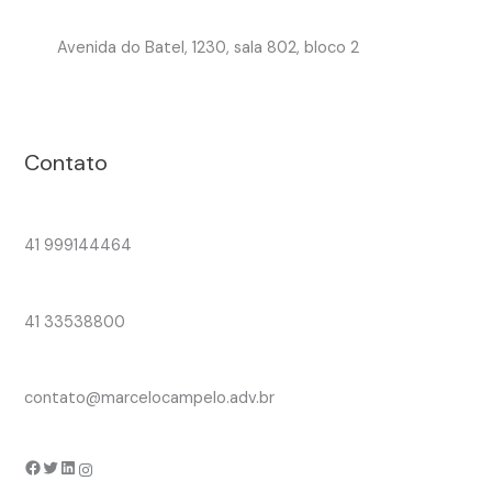
Avenida do Batel, 1230, sala 802, bloco 2
Contato
41 999144464
41 33538800
contato@marcelocampelo.adv.br