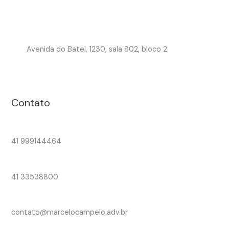
Avenida do Batel, 1230, sala 802, bloco 2
Contato
41 999144464
41 33538800
contato@marcelocampelo.adv.br