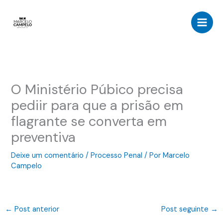
Ir
para
o
conteúdo
O Ministério Púbico precisa
pediir para que a prisão em
flagrante se converta em
preventiva
Deixe um comentário
/
Processo Penal
/ Por
Marcelo
Campelo
←
Post anterior
Post seguinte
→