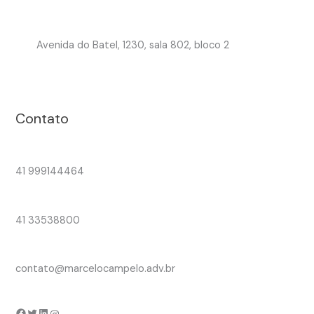
Avenida do Batel, 1230, sala 802, bloco 2
Contato
41 999144464
41 33538800
contato@marcelocampelo.adv.br