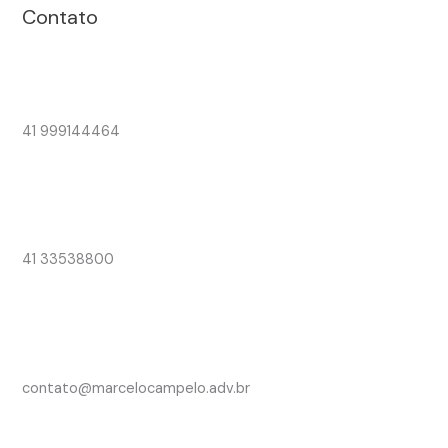
Contato
41 999144464
41 33538800
contato@marcelocampelo.adv.br