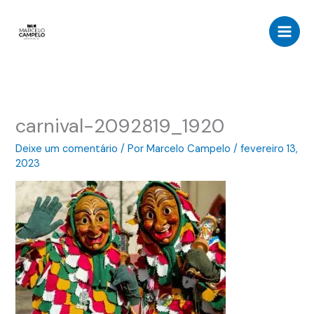
Ir
para
o
conteúdo
carnival-2092819_1920
Deixe um comentário
/ Por
Marcelo Campelo
/
fevereiro 13,
2023