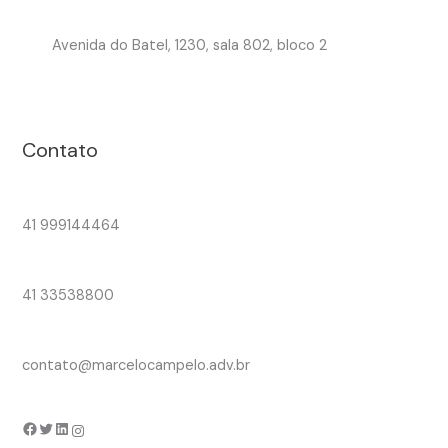
Avenida do Batel, 1230, sala 802, bloco 2
Contato
41 999144464
41 33538800
contato@marcelocampelo.adv.br