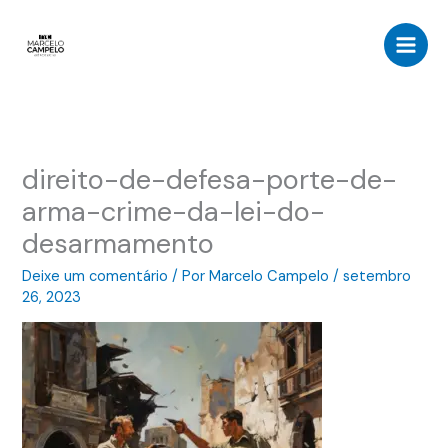
Ir
para
o
conteúdo
direito-de-defesa-porte-de-
arma-crime-da-lei-do-
desarmamento
Deixe um comentário
/ Por
Marcelo Campelo
/
setembro
26, 2023