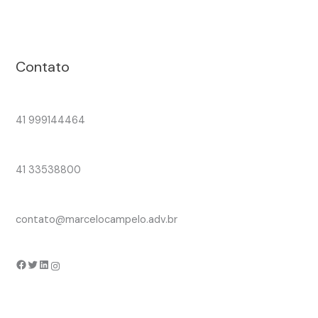
Contato
41 999144464
41 33538800
contato@marcelocampelo.adv.br