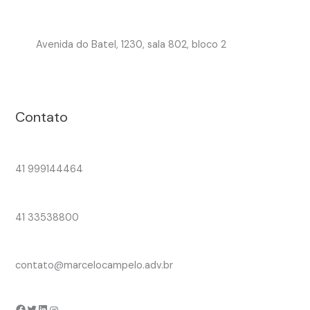
Avenida do Batel, 1230, sala 802, bloco 2
Contato
41 999144464
41 33538800
contato@marcelocampelo.adv.br