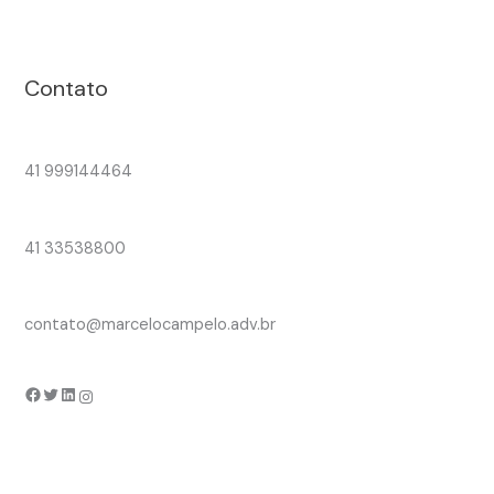
Contato
41 999144464
41 33538800
contato@marcelocampelo.adv.br