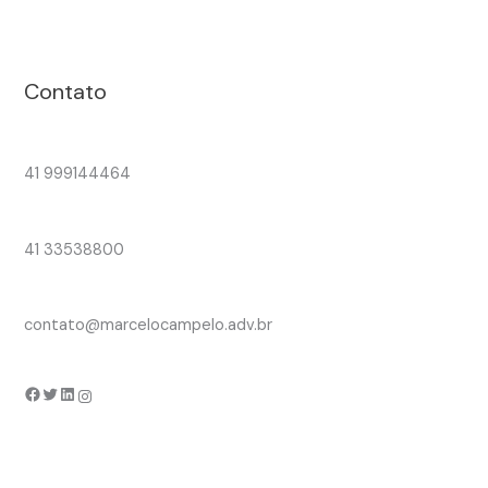
Contato
41 999144464
41 33538800
contato@marcelocampelo.adv.br