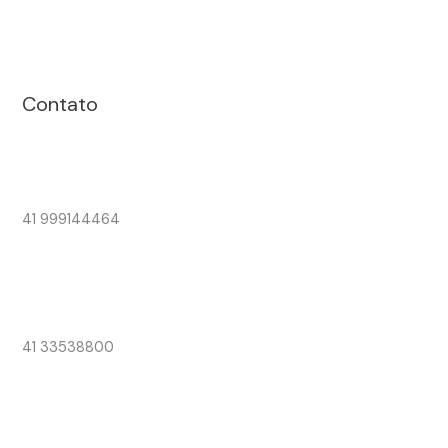
Contato
41 999144464
41 33538800