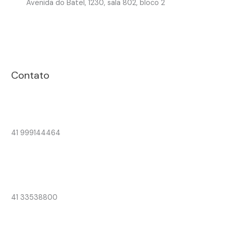
Avenida do Batel, 1230, sala 802, bloco 2
Contato
41 999144464
41 33538800