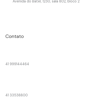
Avenida do Batel, 1230, sala 802, bloco 2
Contato
41 999144464
41 33538800