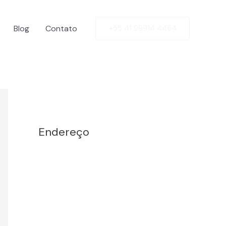
Blog
Contato
+55 41 99914 4464
Facebook
Twitter
LinkedIn
Instagram
Endereço