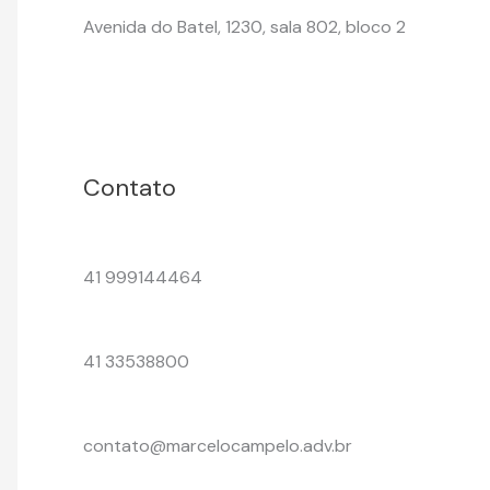
Avenida do Batel, 1230, sala 802, bloco 2
Contato
41 999144464
41 33538800
contato@marcelocampelo.adv.br