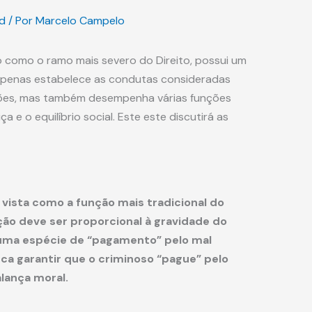
d
/ Por
Marcelo Campelo
do como o ramo mais severo do Direito, possui um
 apenas estabelece as condutas consideradas
ções, mas também desempenha várias funções
a e o equilíbrio social. Este este discutirá as
 vista como a função mais tradicional do
nição deve ser proporcional à gravidade do
uma espécie de “pagamento” pelo mal
sca garantir que o criminoso “pague” pelo
alança moral.