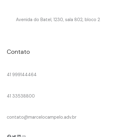
Avenida do Batel, 1230, sala 802, bloco 2
Contato
41 999144464
41 33538800
contato@marcelocampelo.adv.br