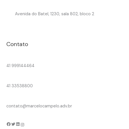
Avenida do Batel, 1230, sala 802, bloco 2
Contato
41 999144464
41 33538800
contato@marcelocampelo.adv.br