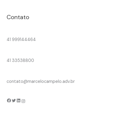
Contato
41 999144464
41 33538800
contato@marcelocampelo.adv.br