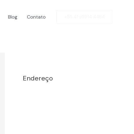
Blog
Contato
+55 41 99914 4464
Facebook
Twitter
LinkedIn
Instagram
Endereço