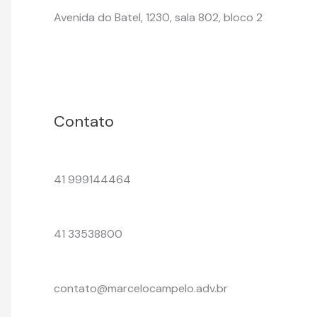
Avenida do Batel, 1230, sala 802, bloco 2
Contato
41 999144464
41 33538800
contato@marcelocampelo.adv.br