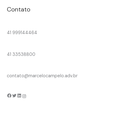
Contato
41 999144464
41 33538800
contato@marcelocampelo.adv.br