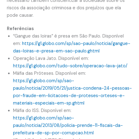
necessário também conscientizar a sociedade sobre os
riscos da associação criminosa e dos prejuízos que ela
pode causar.
Referências
“Gangue das loiras” é presa em São Paulo. Disponível
em:
https://g1.globo.com/sp/sao-paulo/noticia/gangue-
das-loiras-e-presa-em-sao-paulo.ghtml
Operação Lava Jato. Disponível em:
https://g1.globo.com/tudo-sobre/operacao-lava-jato/
Máfia das Próteses. Disponível em:
https://g1.globo.com/sp/sao-
paulo/noticia/2019/05/21/justica-condena-24-pessoas-
por-fraude-em-licitacoes-de-proteses-orteses-e-
materiais-especiais-em-sp.ghtml
Máfia do ISS. Disponível em:
https://g1.globo.com/sp/sao-
paulo/noticia/2013/08/policia-prende-11-fiscais-da-
prefeitura-de-sp-por-corrupcao.html