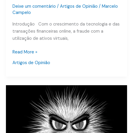
Deixe um comentário
/
Artigos de Opinião
/
Marcelo
Campelo
Introdução Com o crescimento da tecnologia e das
transações financeiras online, a fraude com a
utilização de ativos virtuais,
Read More »
Artigos de Opinião
Crimes
Cibernéticos
–
Phishing
–
Furto
–