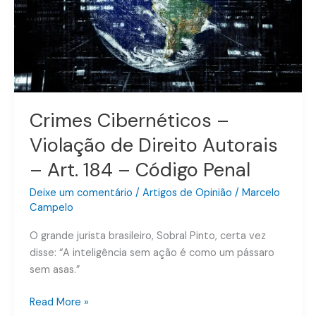
Direito
Autorais
–
Art.
184
–
Código
Crimes Cibernéticos –
Penal
Violação de Direito Autorais
– Art. 184 – Código Penal
Deixe um comentário
/
Artigos de Opinião
/
Marcelo
Campelo
O grande jurista brasileiro, Sobral Pinto, certa vez
disse: “A inteligência sem ação é como um pássaro
sem asas.”
Read More »