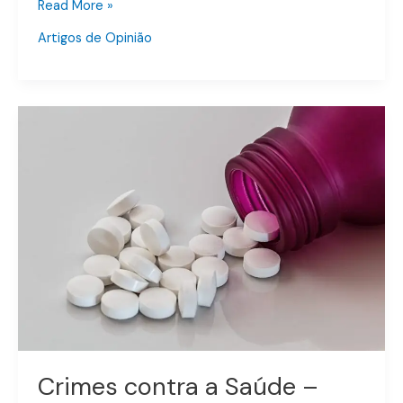
Read More »
Artigos de Opinião
Crimes
contra
a
Saúde
–
Informa
é
o
melhor
remédio!
–
Art.
277,
Crimes contra a Saúde –
278,