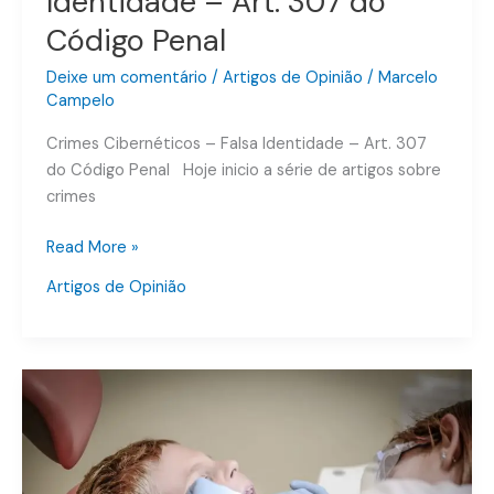
Identidade – Art. 307 do
Código Penal
Deixe um comentário
/
Artigos de Opinião
/
Marcelo
Campelo
Crimes Cibernéticos – Falsa Identidade – Art. 307
do Código Penal Hoje inicio a série de artigos sobre
crimes
Read More »
Artigos de Opinião
Crimes
contra
a
Saúde
–