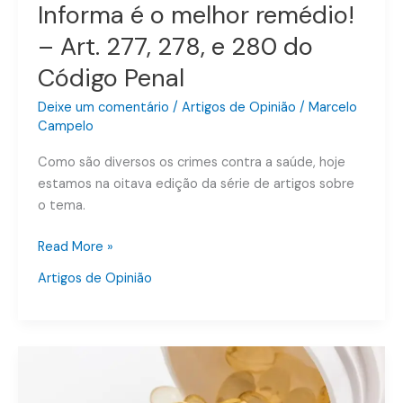
Informa é o melhor remédio!
e
280
– Art. 277, 278, e 280 do
do
Código Penal
Código
Penal
Deixe um comentário
/
Artigos de Opinião
/
Marcelo
Campelo
Como são diversos os crimes contra a saúde, hoje
estamos na oitava edição da série de artigos sobre
o tema.
Read More »
Artigos de Opinião
Crimes
contra
a