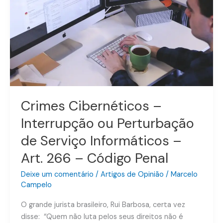
ou
Perturbação
de
Serviço
Informáticos
–
Art.
266
Crimes Cibernéticos –
–
Código
Interrupção ou Perturbação
Penal
de Serviço Informáticos –
Art. 266 – Código Penal
Deixe um comentário
/
Artigos de Opinião
/
Marcelo
Campelo
O grande jurista brasileiro, Rui Barbosa, certa vez
disse: “Quem não luta pelos seus direitos não é