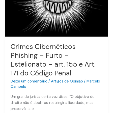
Estelionato
–
art.
155
e
Art.
171
Crimes Cibernéticos –
do
Código
Phishing – Furto –
Penal
Estelionato – art. 155 e Art.
171 do Código Penal
Deixe um comentário
/
Artigos de Opinião
/
Marcelo
Campelo
Um grande jurista certa vez disse: “O objetivo do
direito não é abolir ou restringir a liberdade, mas
preservá-la e