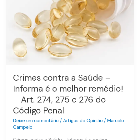
Saúde
–
Informa
é
o
melhor
remédio!
–
Art.
274,
Crimes contra a Saúde –
275
Informa é o melhor remédio!
e
276
– Art. 274, 275 e 276 do
do
Código Penal
Código
Penal
Deixe um comentário
/
Artigos de Opinião
/
Marcelo
Campelo
Crimes contra a Saúde – Informa é o melhor