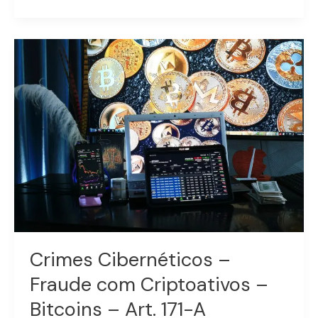
Crimes
Cibernéticos
–
Fraude
com
Criptoativos
–
Bitcoins
–
Art.
171-
A
Crimes Cibernéticos –
Fraude com Criptoativos –
Bitcoins – Art. 171-A