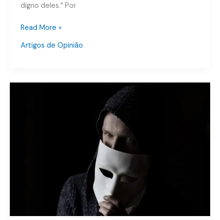
digno deles.” Por
Read More »
Artigos de Opinião
Crimes
Cibernéticos
–
Invadir
Dispositivos
Informáticos
–
Art.
154-
A
–
Código