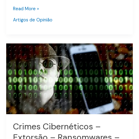
Read More »
Artigos de Opinião
Crimes
Cibernéticos
–
Extorsão
–
Ransomwares
–
Art.
158
–
Código
Crimes Cibernéticos –
Penal
Extorsão – Ransomwares –