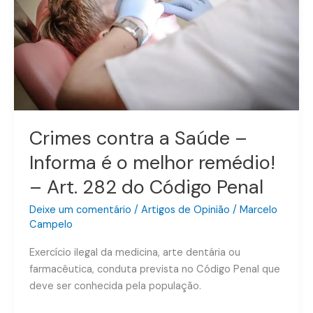
Informa
é
o
melhor
remédio!
–
Art.
282
Crimes contra a Saúde –
do
Informa é o melhor remédio!
Código
Penal
– Art. 282 do Código Penal
Deixe um comentário
/
Artigos de Opinião
/
Marcelo
Campelo
Exercício ilegal da medicina, arte dentária ou
farmacêutica, conduta prevista no Código Penal que
deve ser conhecida pela população.