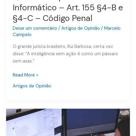
C
Informático – Art. 155 §4-B e
–
§4-C – Código Penal
Código
Penal
Deixe um comentário
/
Artigos de Opinião
/
Marcelo
Campelo
O grande jurista brasileiro, Rui Barbosa, certa vez
disse: “A inteligência sem ação é como um pássaro
sem asas.”
Read More »
Artigos de Opinião
Crimes
Cibernéticos
–
Interrupção