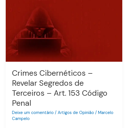
Cibernéticos
–
Revelar
Segredos
de
Terceiros
–
Art.
153
Código
Crimes Cibernéticos –
Penal
Revelar Segredos de
Terceiros – Art. 153 Código
Penal
Deixe um comentário
/
Artigos de Opinião
/
Marcelo
Campelo