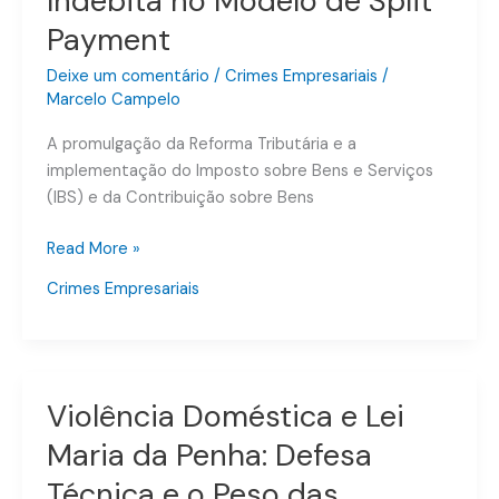
Indébita no Modelo de Split
no
Payment
Modelo
de
Deixe um comentário
/
Crimes Empresariais
/
Split
Marcelo Campelo
Payment
A promulgação da Reforma Tributária e a
implementação do Imposto sobre Bens e Serviços
(IBS) e da Contribuição sobre Bens
Read More »
Crimes Empresariais
Violência Doméstica e Lei
Violência
Doméstica
Maria da Penha: Defesa
e
Técnica e o Peso das
Lei