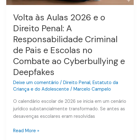
Responsabilidade
Criminal
Volta às Aulas 2026 e o
de
Direito Penal: A
Pais
e
Responsabilidade Criminal
Escolas
de Pais e Escolas no
no
Combate ao Cyberbullying e
Combate
ao
Deepfakes
Cyberbullying
e
Deixe um comentário
/
Direito Penal
,
Estatuto da
Deepfakes
Criança e do Adolescente
/
Marcelo Campelo
O calendário escolar de 2026 se inicia em um cenário
jurídico substancialmente transformado. Se antes as
desavenças escolares eram resolvidas
Read More »