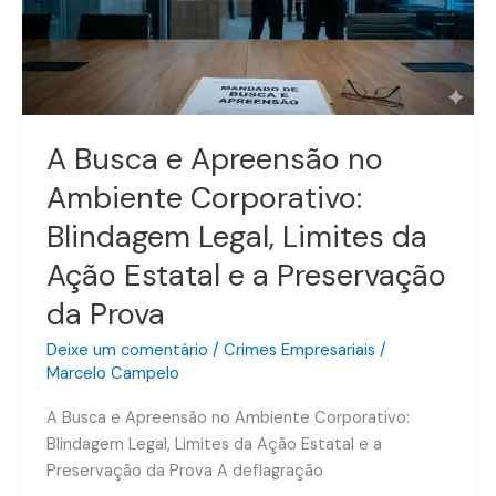
Ambiente
Corporativo:
Blindagem
Legal,
Limites
da
A Busca e Apreensão no
Ação
Ambiente Corporativo:
Estatal
e
Blindagem Legal, Limites da
a
Ação Estatal e a Preservação
Preservação
da Prova
da
Prova
Deixe um comentário
/
Crimes Empresariais
/
Marcelo Campelo
A Busca e Apreensão no Ambiente Corporativo:
Blindagem Legal, Limites da Ação Estatal e a
Preservação da Prova A deflagração