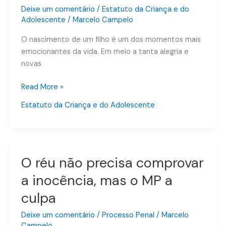
Exames:
Deixe um comentário
/
Estatuto da Criança e do
Adolescente
/
Marcelo Campelo
Conheça
as
O nascimento de um filho é um dos momentos mais
Leis
emocionantes da vida. Em meio a tanta alegria e
que
novas
Protegem
o
Read More »
Seu
Estatuto da Criança e do Adolescente
Filho
na
Maternidade
O réu não precisa comprovar
O
réu
a inocência, mas o MP a
não
culpa
precisa
comprovar
Deixe um comentário
/
Processo Penal
/
Marcelo
a
Campelo