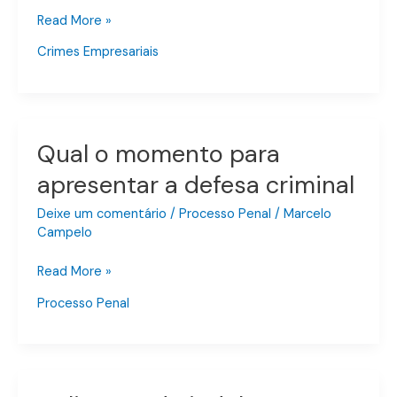
Read More »
Crimes Empresariais
Qual o momento para
Qual
o
apresentar a defesa criminal
momento
para
Deixe um comentário
/
Processo Penal
/
Marcelo
apresentar
Campelo
a
Read More »
defesa
criminal
Processo Penal