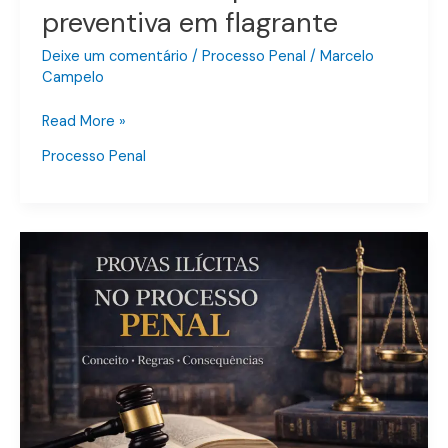
preventiva em flagrante
juiz
deve
Deixe um comentário
/
Processo Penal
/
Marcelo
apontar
Campelo
ao
converter
Read More »
uma
Processo Penal
prisão
preventiva
em
flagrante
Provas
Ilícitas
no
Processo
Penal
Brasileiro:
Conceito,
Regras
e