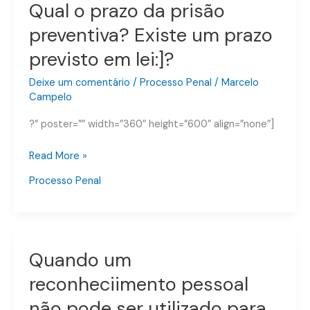
Qual o prazo da prisão
Qual
o
preventiva? Existe um prazo
prazo
previsto em lei:]?
da
prisão
Deixe um comentário
/
Processo Penal
/
Marcelo
preventiva?
Campelo
Existe
um
?” poster=”” width=”360″ height=”600″ align=”none”]
prazo
previsto
Read More »
em
Processo Penal
lei:]?
Quando um
Quando
um
reconheciimento pessoal
reconheciimento
não pode ser utilizado para
pessoal