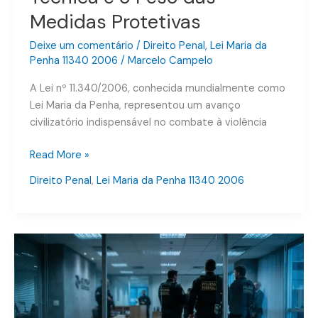
Maria
Medidas Protetivas
da
Penha:
Deixe um comentário
/
Direito Penal
,
Lei Maria da
Penha 11340 2006
/
Marcelo Campelo
Defesa
Técnica
A Lei nº 11.340/2006, conhecida mundialmente como
e
Lei Maria da Penha, representou um avanço
o
civilizatório indispensável no combate à violência
Peso
das
Read More »
Medidas
Direito Penal
,
Lei Maria da Penha 11340 2006
Protetivas
A
Busca
e
Apreensão
no