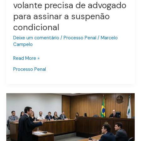
volante precisa de advogado
embriaguez
para assinar a suspenão
ao
volante
condicional
precisa
de
Deixe um comentário
/
Processo Penal
/
Marcelo
Campelo
advogado
para
Read More »
assinar
a
Processo Penal
suspenão
condicional
Legítima
Defesa
no
Tribunal
do
Júri: