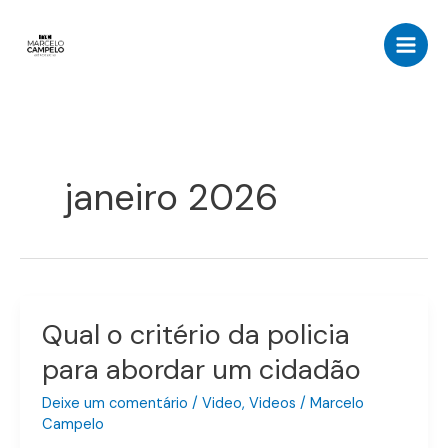
Ir
para
o
conteúdo
janeiro 2026
Qual o critério da policia
Qual
o
para abordar um cidadão
critério
da
Deixe um comentário
/
Video
,
Videos
/
Marcelo
policia
Campelo
para