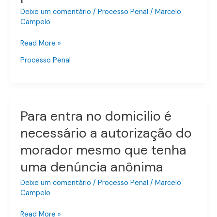
que
Deixe um comentário
/
Processo Penal
/
Marcelo
Campelo
a
prisão
Read More »
em
flagrante
Processo Penal
se
converta
em
preventiva
Para entra no domicilio é
Para
entra
necessário a autorização do
no
morador mesmo que tenha
domicilio
é
uma denúncia anônima
necessário
a
Deixe um comentário
/
Processo Penal
/
Marcelo
Campelo
autorização
do
Read More »