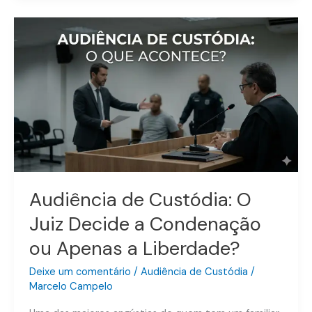
Audiência
de
Custódia:
O
Juiz
Decide
a
Condenação
ou
Apenas
a
Audiência de Custódia: O
Liberdade?
Juiz Decide a Condenação
ou Apenas a Liberdade?
Deixe um comentário
/
Audiência de Custódia
/
Marcelo Campelo