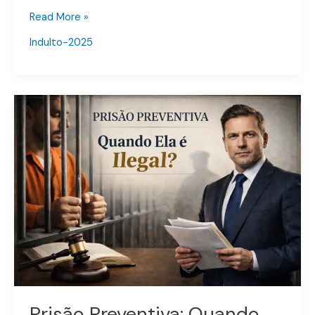
–
Read More »
2025
Indulto-2025
Prisão
Preventiva:
Quando
Ela
é
Ilegal
e
Como
a
Defesa
Pode
Atuar
Prisão Preventiva: Quando