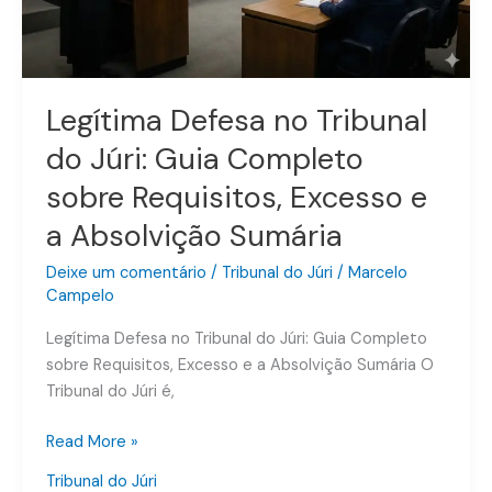
Guia
Completo
sobre
Requisitos,
Excesso
Legítima Defesa no Tribunal
e
do Júri: Guia Completo
a
Absolvição
sobre Requisitos, Excesso e
Sumária
a Absolvição Sumária
Deixe um comentário
/
Tribunal do Júri
/
Marcelo
Campelo
Legítima Defesa no Tribunal do Júri: Guia Completo
sobre Requisitos, Excesso e a Absolvição Sumária O
Tribunal do Júri é,
Read More »
Tribunal do Júri