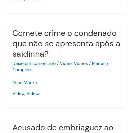
pode
ingressar
com
mandado
ou
Comete crime o condenado
Comete
autorização
crime
que não se apresenta após a
para
o
ingresso
saidinha?
condenado
que
Deixe um comentário
/
Video
,
Videos
/
Marcelo
não
Campelo
se
apresenta
Read More »
após
Video
,
Videos
a
saidinha?
Acusado de embriaguez ao
Acusado
de