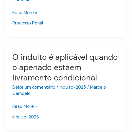
inocência,
mas
Read More »
o
Processo Penal
MP
a
culpa
O indulto é aplicável quando
O
indulto
o apenado estáem
é
livramento condicional
aplicável
quando
Deixe um comentário
/
Indulto-2025
/
Marcelo
o
Campelo
apenado
estáem
Read More »
livramento
Indulto-2025
condicional