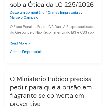
sob a Ótica da LC 225/2026
IBS
e
Deixe um comentário
/
Crimes Empresariais
/
CBS
Marcelo Campelo
sob
a
O Risco Penal na Era do IVA Dual: A Responsabilidade
Ótica
do Gestor pelo Não Recolhimento do IBS e CBS sob
da
LC
Read More »
225/2026
Crimes Empresariais
O Ministério Púbico precisa
O
Ministério
pediir para que a prisão em
Púbico
flagrante se converta em
precisa
pediir
preventiva
para