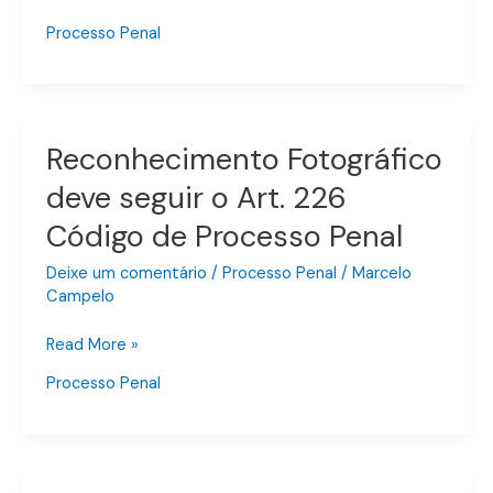
morador
mesmo
Processo Penal
que
tenha
uma
denúncia
Reconhecimento Fotográfico
Reconhecimento
anônima
Fotográfico
deve seguir o Art. 226
deve
Código de Processo Penal
seguir
o
Deixe um comentário
/
Processo Penal
/
Marcelo
Art.
Campelo
226
Código
Read More »
de
Processo Penal
Processo
Penal