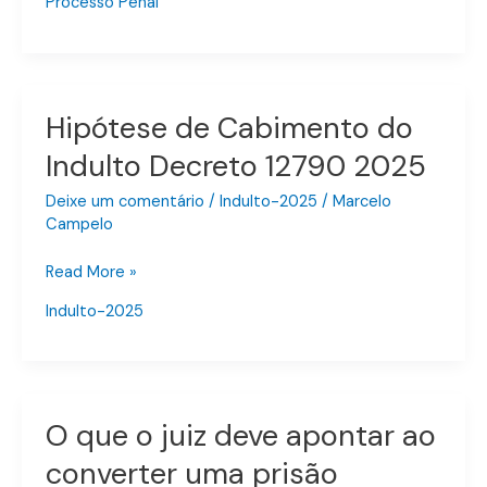
Processo Penal
depomento
de
policiais
Hipótese de Cabimento do
Hipótese
de
Indulto Decreto 12790 2025
Cabimento
do
Deixe um comentário
/
Indulto-2025
/
Marcelo
Indulto
Campelo
Decreto
Read More »
12790
2025
Indulto-2025
O que o juiz deve apontar ao
O
que
converter uma prisão
o