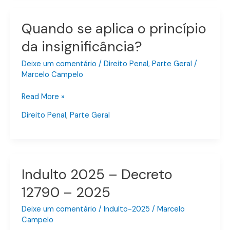
Quando se aplica o princípio
Quando
se
da insignificância?
aplica
o
Deixe um comentário
/
Direito Penal
,
Parte Geral
/
princípio
Marcelo Campelo
da
Read More »
insignificância?
Direito Penal
,
Parte Geral
Indulto 2025 – Decreto
Indulto
2025
12790 – 2025
–
Decreto
Deixe um comentário
/
Indulto-2025
/
Marcelo
12790
Campelo