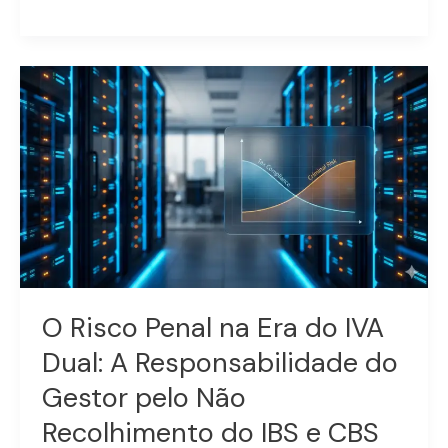
O
Risco
Penal
na
Era
do
IVA
Dual:
A
Responsabilidade
do
O Risco Penal na Era do IVA
Gestor
Dual: A Responsabilidade do
pelo
Não
Gestor pelo Não
Recolhimento
Recolhimento do IBS e CBS
do