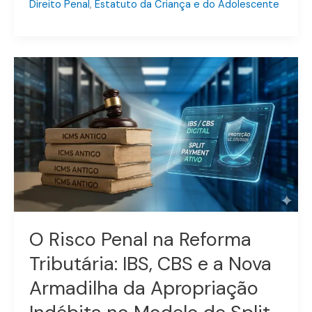
Direito Penal
,
Estatuto da Criança e do Adolescente
O
Risco
Penal
na
Reforma
Tributária:
IBS,
CBS
e
a
Nova
O Risco Penal na Reforma
Armadilha
Tributária: IBS, CBS e a Nova
da
Apropriação
Armadilha da Apropriação
Indébita