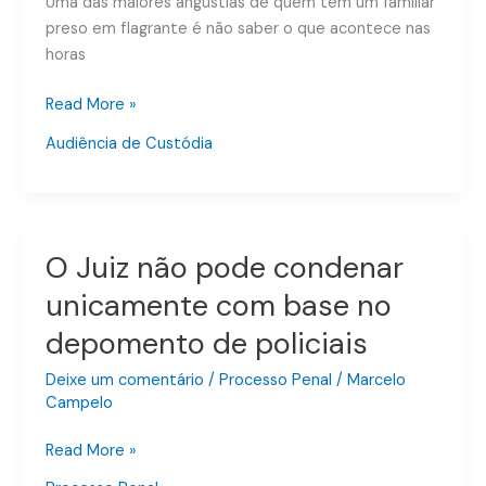
Uma das maiores angústias de quem tem um familiar
preso em flagrante é não saber o que acontece nas
horas
Read More »
Audiência de Custódia
O Juiz não pode condenar
O
Juiz
unicamente com base no
não
depomento de policiais
pode
condenar
Deixe um comentário
/
Processo Penal
/
Marcelo
unicamente
Campelo
com
base
Read More »
no