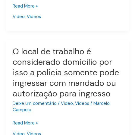
Read More »
abordar
um
Video
,
Videos
cidadão
O local de trabalho é
O
local
considerado domicilio por
de
isso a policia somente pode
trabalho
é
ingressar com mandado ou
considerado
autorização para ingresso
domicilio
por
Deixe um comentário
/
Video
,
Videos
/
Marcelo
isso
Campelo
a
policia
Read More »
somente
Video
,
Videos