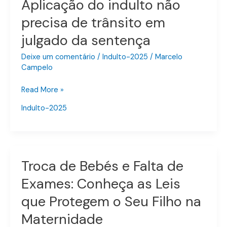
Aplicação do indulto não
Aplicação
do
precisa de trânsito em
indulto
julgado da sentença
não
precisa
Deixe um comentário
/
Indulto-2025
/
Marcelo
de
Campelo
trânsito
em
Read More »
julgado
Indulto-2025
da
sentença
Troca de Bebés e Falta de
Troca
de
Exames: Conheça as Leis
Bebés
que Protegem o Seu Filho na
e
Falta
Maternidade
de