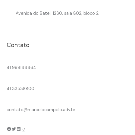
Avenida do Batel, 1230, sala 802, bloco 2
Contato
41 999144464
41 33538800
contato@marcelocampelo.adv.br