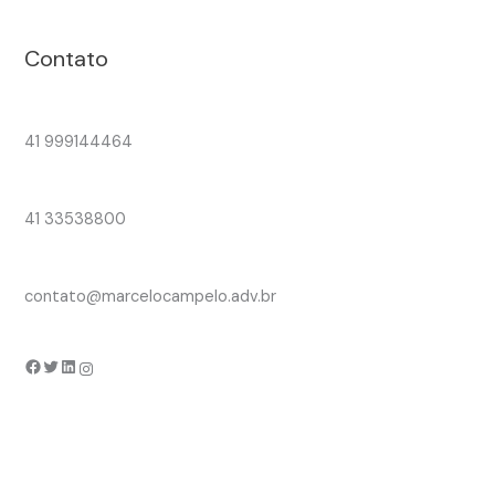
Contato
41 999144464
41 33538800
contato@marcelocampelo.adv.br