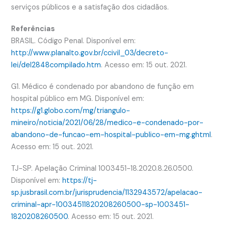
serviços públicos e a satisfação dos cidadãos.
Referências
BRASIL. Código Penal. Disponível em:
http://www.planalto.gov.br/ccivil_03/decreto-
lei/del2848compilado.htm
. Acesso em: 15 out. 2021.
G1. Médico é condenado por abandono de função em
hospital público em MG. Disponível em:
https://g1.globo.com/mg/triangulo-
mineiro/noticia/2021/06/28/medico-e-condenado-por-
abandono-de-funcao-em-hospital-publico-em-mg.ghtml
.
Acesso em: 15 out. 2021.
TJ-SP. Apelação Criminal 1003451-18.2020.8.26.0500.
Disponível em:
https://tj-
sp.jusbrasil.com.br/jurisprudencia/1132943572/apelacao-
criminal-apr-10034511820208260500-sp-1003451-
1820208260500
. Acesso em: 15 out. 2021.