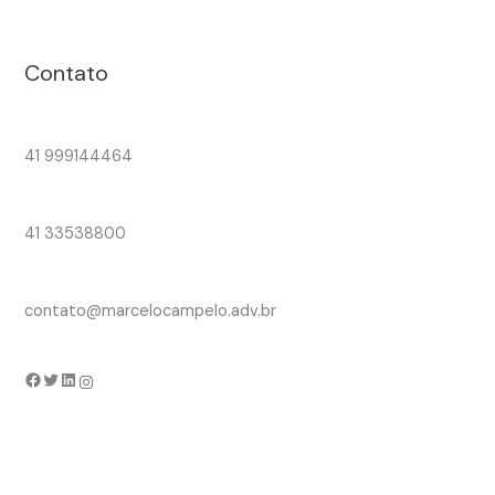
Contato
41 999144464
41 33538800
contato@marcelocampelo.adv.br